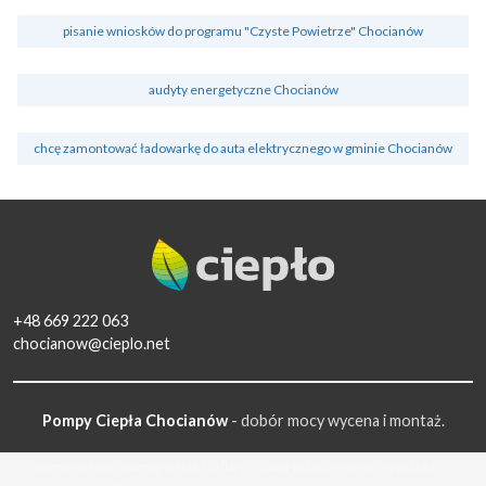
pisanie wniosków do programu "Czyste Powietrze" Chocianów
audyty energetyczne Chocianów
chcę zamontować ładowarkę do auta elektrycznego w gminie Chocianów
+48 669 222 063
chocianow@cieplo.net
Pompy Ciepła Chocianów
- dobór mocy wycena i montaż.
pompy ciepła
pompy ciepła Szaflary
dobór przydomowej oczyszczalni