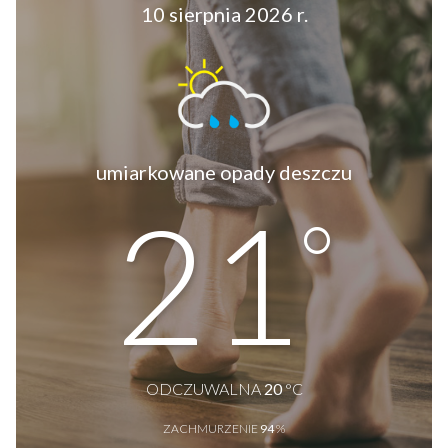
10 sierpnia 2026 r.
umiarkowane opady deszczu
21
°
ODCZUWALNA
20
°C
ZACHMURZENIE
94
%