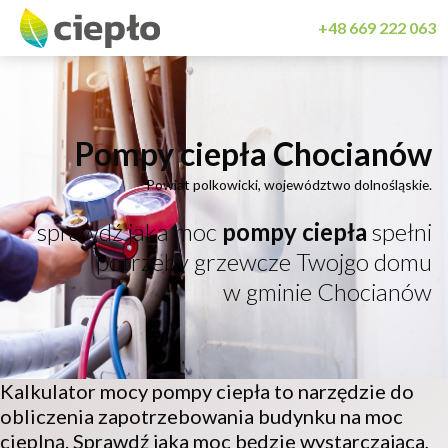
+48 669 222 063
Pompy ciepła Chocianów
Powiat polkowicki, województwo dolnośląskie.
sprawdź jaka moc
pompy ciepła
spełni
potrzeby grzewcze Twojgo domu
w gminie Chocianów
Kalkulator mocy pompy ciepła to narzędzie do
obliczenia zapotrzebowania budynku na moc
cieplną. Sprawdź jaka moc będzie wystarczająca,